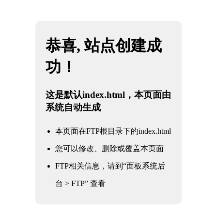
你好！欢迎访问内蒙古必一·运动(B-Sports)官方网站！
网站地图
内蒙古必一·运动(B-Sports)官方网站
网站