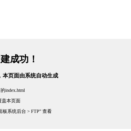
网站首页
关于我们
产品中心
行业应用
关于我们
专注于阀门研发定制生产