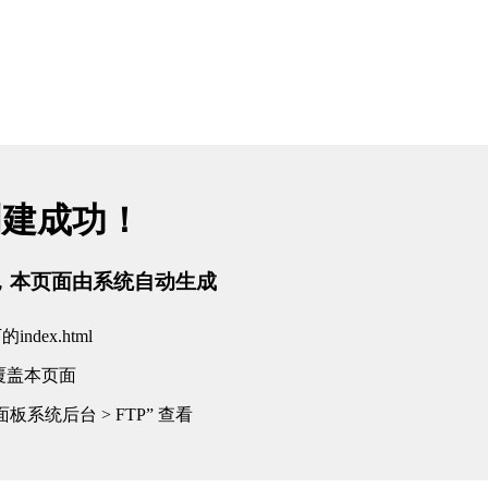
网站首页
关于我们
产品中心
行业应用
行业应用