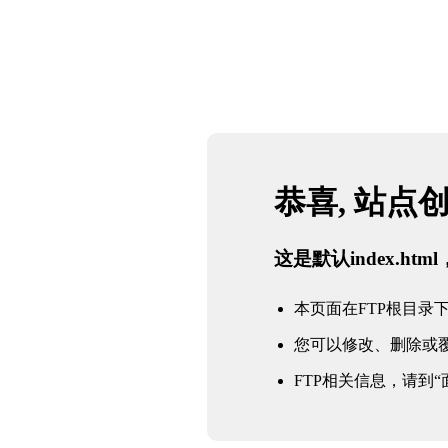
你好！欢迎访问必一·运动(B-Sports)官方网站！
网站地图
必一·运动(B-Sports)官方网站